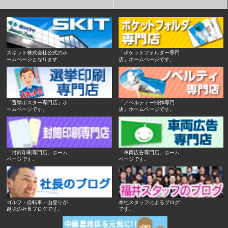
スキット株式会社公式のホ
「ポケットフォルダー専門
ームページとなります
店」ホームページです。
「選挙ポスター専門店」ホ
「ノベルティー制作専門
ームページです。
店」ホームページです。
「封筒印刷専門店」ホーム
「車両広告専門店」ホーム
ページです。
ページです。
ゴルフ・自転車・山登りが
本社スタッフによるブログ
趣味の社長ブログです。
です。