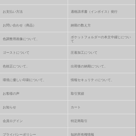
お支払い方法
適格請求書（インボイス）発行
お問い合わせ（商品）
納期の数え方
ポケットフォルダーの本文中綴じについ
色調整用画像について、
て
ゴーストについて
圧着加工について
色校正について、
出荷後の納期について、
環境に優しい印刷について、
情報セキュリティについて、
お客様の声
取引実績
お知らせ
カート
会員ログイン
特定商取引
プライバシーポリシー
知的所有権情報