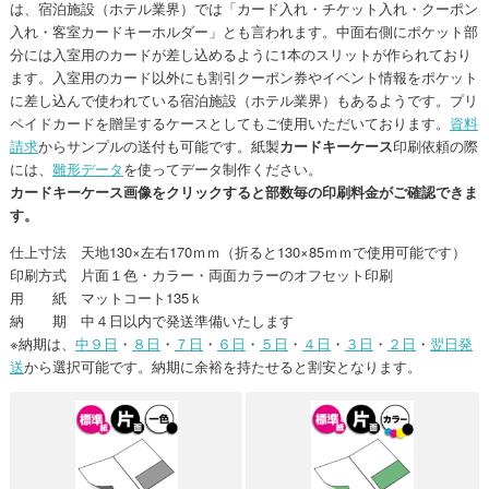
は、宿泊施設（ホテル業界）では「カード入れ・チケット入れ・クーポン
入れ・客室カードキーホルダー」とも言われます。中面右側にポケット部
分には入室用のカードが差し込めるように1本のスリットが作られており
ます。入室用のカード以外にも割引クーポン券やイベント情報をポケット
に差し込んで使われている宿泊施設（ホテル業界）もあるようです。プリ
ペイドカードを贈呈するケースとしてもご使用いただいております。
資料
請求
からサンプルの送付も可能です。紙製
カードキーケース
印刷依頼の際
には、
雛形データ
を使ってデータ制作ください。
カードキーケース画像をクリックすると部数毎の印刷料金がご確認できま
す。
仕上寸法 天地130×左右170ｍｍ（折ると130×85ｍｍで使用可能です）
印刷方式 片面１色・カラー・両面カラーのオフセット印刷
用 紙 マットコート135ｋ
納 期 中４日以内で発送準備いたします
※納期は、
中９日
・
８日
・
７日
・
６日
・
５日
・
４日
・
３日
・
２日
・
翌日発
送
から選択可能です。納期に余裕を持たせると割安となります。